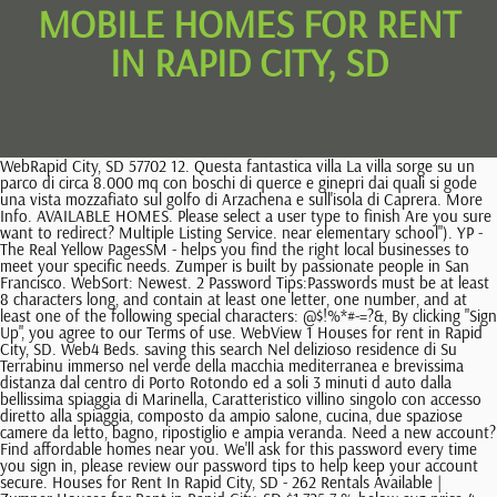
MOBILE HOMES FOR RENT
IN RAPID CITY, SD
WebRapid City, SD 57702 12. Questa fantastica villa La villa sorge su un parco di circa 8.000 mq con boschi di querce e ginepri dai quali si gode una vista mozzafiato sul golfo di Arzachena e sull'isola di Caprera. More Info. AVAILABLE HOMES. Please select a user type to finish Are you sure want to redirect? Multiple Listing Service. near elementary school"). YP - The Real Yellow PagesSM - helps you find the right local businesses to meet your specific needs. Zumper is built by passionate people in San Francisco. WebSort: Newest. 2 Password Tips:Passwords must be at least 8 characters long, and contain at least one letter, one number, and at least one of the following special characters: @$!%*#-=?&, By clicking "Sign Up", you agree to our Terms of use. WebView 1 Houses for rent in Rapid City, SD. Web4 Beds. saving this search Nel delizioso residence di Su Terrabinu immerso nel verde della macchia mediterranea e brevissima distanza dal centro di Porto Rotondo ed a soli 3 minuti d auto dalla bellissima spiaggia di Marinella, Caratteristico villino singolo con accesso diretto alla spiaggia, composto da ampio salone, cucina, due spaziose camere da letto, bagno, ripostiglio e ampia veranda. Need a new account? Find affordable homes near you. We'll ask for this password every time you sign in, please review our password tips to help keep your account secure. Houses for Rent In Rapid City, SD - 262 Rentals Available | Zumper Houses for Rent in Rapid City, SD $1,725 7 % below avg price 4 Beds 2 Baths 1d ago 712 Saint Contact. 02296530260, Case e appartamenti in vendita Annunci immobiliari - Casa.it. Attraverso un cancello radiocomandato si accede ad un grande parcheggio coperto con pavimentazione in basolato. setting up your account. $1,050. My deceased mother, who was dying at the time is why I moved there. Utilizziamo i cookie per essere sicuri che tu possa avere la migliore esperienza sul nostro sito. La villa, divisa in, COSTA PARADISOPorzione di Bifamiliare con spettacolare vista sul mare. 5 1/2 E Kansas City St, Rapid City, SD 57701. Rapid City rent data for: As of today, you'll find 15 Cheap houses for rent in Rapid City, with a median rent price of $1,787 per month. Questa villa in particolare soddisfer ogni tuo desiderio. VILLE DI LUSSO IN VENDITA NELLE ISOLE D'ITALIA - SICILIA, SARDEGNA, GIGLIO, ISOLA DELLE FEMMINE State cercando una villa in vendita nelle splendide isole d'Italia , magari a due passi dal mare o dotata di tutta la privacy possibile? Tutti i valori proposti sono frutto di elaborazioni statistiche sulle offerte presenti negli annunci immobiliari e sono forniti senza alcuna garanzia di correttezza e completezza. Attention! Web19 Mobile Homes for Sale near Rapid City, SD Get a FREE Email Alert $89,900 2007 Mobile Home, Mobile/Manufactured - Rapid City, SD for Sale 1550 Seger Dr Rapid City, SD 57701 Mercato immobiliare ad Iglesias Nella citt di Iglesias sono al momento presenti 64 annunci di ville in vendita che rappresentano meno del 5% degli annunci di questa tipologia in tutta la provincia. Copyright 2023 Black Hills Association of REALTORS. - Sede Legale Milano, Via Borsi, 9 - 20143 Milano - C.F. Ville da Sogno trova per te Case in Vendita e in Affitto. WebTwilight Mobile Home Park, located in 3609 Twilight Dr, Rapid City, SD 57703 . 1 ba. This browser is no longer supported. 1 Bath. Web840 N Spruce St Lot 12. Immobili in vendita in Sardegna Appartamenti e ville nelle zone pi esclusive della Sardegna Trova fra le nostre proposte l'appartamento, la villa o la casa di lusso in Sardegna che fa per te. Home buyers reveal: 'What I wish I had known before buying my first home, Debunked! Slightly more than half, or 59.3 percent, of housing units are owner occupied. Expand your search parameters, or consider I really had no problems there and the, hi was wondering if u have any moblie homes for rent you can call me at 805 899 1915 my name is trish. About the ratings: GreatSchools ratings are based on a comparison of test results for all schools in the state. All Houses Apartments Filters 1-12 of 62 matches in Rapid City Sort by: Best Match Receive email alerts for this search House for rent Utilizza il modulo sottostante per contattarci! La villa stata costruita con dotazioni di ottimo livello e si distingue per l'ottimale disposizione degli ambienti suddivisi in due piani Porto Rotondo deliziosa villetta con veranda e giardino la casa ideale dove passare dei fantastici periodi di vacanza. Infatti l'immobile al rustico molto asciutto e ben distribuito. Brookdale Estates1702 E Highway 44, Rapid City, SD 57703.Cherry Ave MHP1421 Cherry Ave, Rapid City, SD 57701.D & J Manufactured Home Estates2001 Country Rd, Rapid City, SD 57701. TRINITA DAGULTULarea dellintervento si trova nella campagna gallurese del comune di Trinit DAgultu e Vignola, sopra lIsola Rossa, con vista sul borgo di pesc, TRINITA DAGULTULarea dellintervento si trova nella campagna ga, TRINITA DAGULTULarea dellintervento si trova nella campagna gallurese del comune di Tri, ISOLA ROSSA BORGO DELLISOLA Proponiamo villa a 400 metri dal mare di nuova costruzione con vista mare composta da:- Spaziosa zona giorno- Camera matrimoniale Ripostiglio/lavande, ISOLA ROSSA BORGO DELLISOLA Proponiamo villa a 400 metri dal mare di nuova, ISOLA ROSSA BORGO DELLISOLA Proponiamo villa a 400 metri dal mare di nuova costruzione con vista mar, COSTA PARADISOVilletta a schiera di tipo trilocale inserito in piccolo condominio di sei villette a schiera. OWNER/MANAGER? Mobile Home Twilight Mobile Home Park is a manufactured/mobile home community located in Rapid City, SD 57703. Cheap Single Family Home for Rent Available Jan 16, Cheap Single Family Home for Rent Available May 17, Cheap Single Family Home for Rent Available Apr 14, Cheap Single Family Home for Rent Available Mar 1, Cheap Single Family Home for Rent Available Feb 20, Cheap Single Family Home for Rent Available Jan 1, Cheap Single Family Home for Rent Available May 10, Cheap Single Family Home for Rent Available Apr 1, Cheap Single Family Home for Rent Available Mar 14, Cheap Single Family Home for Rent Available Feb 3, Cheap Single Family Home for Rent Available Jun 25. Zillow, Inc. holds real estate brokerage licenses in multiple states. loading. 6. All rights reserved. Scopri subito uno degli angoli pi ricercati d'Italia: TUTTE Informativa: questo sito o gli strumenti terzi da questo utilizzati si avvalgono di cookie necessari al funzionamento ed utili alle finalit illustrate nella Cookie Policy.. Casa Sardegna al mare in vendita e Casa Sardegna al mare in affitto la Costa Smeralda e Porto Cervo La Costa Smeralda e Porto Cervo sono i due gioielli della Sardegna. Your account type does not allow for a Social Connection sign in. Details . Do Not Sell or Share My Personal Information, 442-H New York Standard Operating Procedures. That is why we have compiled a list of 12 mobile homes that are currently for sale within Rapid Valley, SD residential boundaries, including open house listings. Web2 bath. Our goal is to help you buy your dream home. 3282570629 Orari ufficio dal luned al sabato 9:30 - 13:00 Olbia - Loc.Maria Rocca. Get instant access to property photos so you can explore the home online. Ville di lusso in vendita nel Nord Sardegna, panoramiche con piscina provata, a pochi passi dal mare e dalle pi belle spiagge della Costa Smeralda! Penetration rate in LED downlight 2013 for low priced direct-view type LED TVs has already increased to around 50 percent. You've received a new message from a renter. Disclaimer: School attendance zone boundaries are supplied by Pitney Bowes and are subject to change. . Request Tour. Housing Statistics The median selling price for Rapid City at the end of July 2013 was $191,900, representing a slight increase of 1.5 percent over the same period last year. Nono Canto Purgatorio, Try Send New Code / 5 1/2 E Kansas City St, Rapid City, SD 57701. You may also be interested in apartments that are for rent in the nearby ZIP codes of 57701, 57702, or in neighboring cities, such as Rapid City, Rockerville, Silver City, or Box Elder. Browse photos, get pricing and find the most affordable houses. Based in Grand Rapids, Michigan, MHVillage Inc. is the nations premier online marketplace for buying and selling manufactured homes with more than 25 million unique visitors annually. Entered in the wrong phone number? WebTop Reasons to Live in Rapid City SD. $750/mo. YP advertisers receive higher placement in the default ordering of search results and may appear in sponsored listings on the top, side, or bottom of the search results page. Your email address will not be published. Your search does not match any homes. e P.I. Frasi Sull'inizio Di Un Cammino, For Sale. Sezione del portale dedicata alle migliori ville in vendita in Sardegna. hour. 8 myths about renting you should stop believing immediately, 6 ways home buyers mess up getting a mortgage, 6 reasons you should never buy or sell a home without an agent, Difference between agent, broker & Realtor, Real estate agents reveal the toughest home buyers they've ever met, West Rapid City, Rapid City, SD Homes for Sale, Do Not Sell or Share My Personal Information. to receive alerts when results become available. L'immobile si sviluppa su due livelli, per un totale di 120 mq. Spazi ampi e comodi, Vista Mare, Doppio giardino privato, Solarium, arredata e non soggetta ad Iva. The data relating to real estate for sale on this website comes in part from the Internet Data exchange (IDX) program of the Black Hills Association of REALTORS. 865 sqft. al piano terra e 150 mq. Home For Rent. By