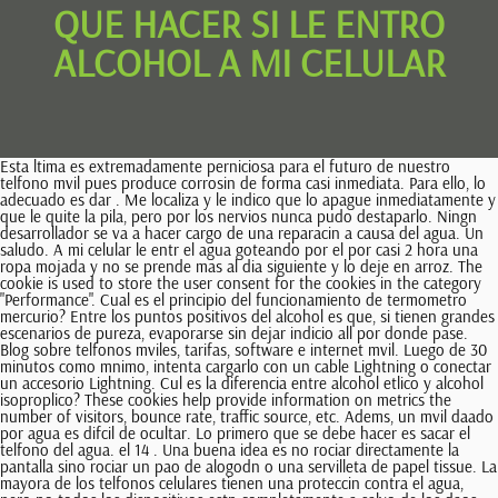
QUE HACER SI LE ENTRO
ALCOHOL A MI CELULAR
Esta ltima es extremadamente perniciosa para el futuro de nuestro telfono mvil pues produce corrosin de forma casi inmediata. Para ello, lo adecuado es dar . Me localiza y le indico que lo apague inmediatamente y que le quite la pila, pero por los nervios nunca pudo destaparlo. Ningn desarrollador se va a hacer cargo de una reparacin a causa del agua. Un saludo. A mi celular le entr el agua goteando por el por casi 2 hora una ropa mojada y no se prende mas al dia siguiente y lo deje en arroz. The cookie is used to store the user consent for the cookies in the category "Performance". Cual es el principio del funcionamiento de termometro mercurio? Entre los puntos positivos del alcohol es que, si tienen grandes escenarios de pureza, evaporarse sin dejar indicio all por donde pase. Blog sobre telfonos mviles, tarifas, software e internet mvil. Luego de 30 minutos como mnimo, intenta cargarlo con un cable Lightning o conectar un accesorio Lightning. Cul es la diferencia entre alcohol etlico y alcohol isoproplico? These cookies help provide information on metrics the number of visitors, bounce rate, traffic source, etc. Adems, un mvil daado por agua es difcil de ocultar. Lo primero que se debe hacer es sacar el telfono del agua. el 14 . Una buena idea es no rociar directamente la pantalla sino rociar un pao de alogodn o una servilleta de papel tissue. La mayora de los telfonos celulares tienen una proteccin contra el agua, pero no todos los dispositivos estn completamente a salvo de los daos que puede causar el alcohol. No obstante, si se aplica demasiado alcohol etlico o se deja que el alcohol se seque en la pantalla, es posible que se dae. Muchos circuitos al interior del telfono sobrevivirn a la inmersin en el agua si no estn conectados a una fuente de alimentacin (batera) cuando se mojen. De esta manera podemos recuperar cualquier celular o revivir un mvil que se cayo en el agua, siempre y cuando hayas seguido los pasos correctamente. Antes de empezar a preocuparse, asegrese de que el fallo del panel tctil no sea causado por un cristal templado que no se haya retirado durante siglos. En muchos casos, salvarla puede ser ms valioso y til que salvar al propio telfono. Apaga el dispositivo. Esto evitar que pueda haber mayores problemas, ya que el agua conduce la electricidad y podra afectar a los componentes internos del dispositivo. De lo contrario, el alcohol puede daar el celular de manera irreversible. Y aunque tratemos de cuidarlos lo mximo posible, a veces las cosas salen mal. No obstante funcionar siempre y cuando el mvil no se haya mojado demasiado o que lo sumerjamos en arroz al instante. El arroz absorber rpidamente cualquier humedad persistente en el telfono, incluyendo la pequea cantidad de condensacin en la lente de la cmara. Me pregunto si yo era tu ex, le dije que s y que fue hace mucho. No la mezcles con productos nocivos. 2 Secar el telfono (puede usar secador de pelo). Debes tener en cuenta que el mvil deber permanecer en arroz como mnimos dos das. 1. Es probable que ah puedan repararlo. A continuacin, te mostraremos cmo limpiar la pantalla de tu celular si le ha entrado alcohol. Pincha en la seccin "Datos y personalizacin". El agua salada, como el agua de mar, deteriora la joyera, borra el tintado de los trajes de bajo y, claro est, aniquila dispositivos electrnicos. Qu hacer despus de un da de 8 horas en una oficina? Retira el telfono del agua tan pronto como sea posible, a menos que est enchufado. Cmo evitar quedarte despierto durante la noche? Una de ellas es usar alcohol. 3. Muy til el blog. sucede que, gracias al alcohol, lograremos que se evapore cualquier indicio de . Meter el telfono, recin mojado, en arroz y dejarlo de esa manera durante 48 horas les ha salvado el dispositivo de un adis definitivo. Evita secar el telfono con una fuente de calor, como por ejemplo un secador de pelo; esto podra daarlo definitivamente. Una vez que el mvil haya permanecido al menos 48 horas, montaremos las piezas y veremos a ver si funciona o no. Varios de los consejos que leemos sobre de qu forma salvar un mvil de una cada al agua, o para cuando el agua se vuelca sobre ellos, tienen relacin con utilizar calor. Parece que es una mala idea echar alcohol en la pantalla de un celular. 2. 4. 3. Sucede que a mi esposa, se le ocurre lavar su chamarra en lavadora; de repente se acuerda que su celular estaba en ella. Lo repetimos, esto no es ninguna broma. Si la pegatina cambia su color, te puedes despedir de la reparacin gratuita. Solo funcionar la arena de cristal, ya que est hecha de gel de slice. Todo esto tiene una explicacin: la electrnica funciona mejor cuanto ms fros estn los circuitos. De esta manera os orientaremos sobre qu llevar a cabo caso de que el mvil inteligente se moje y no tenga proteccin contra agua a fin de que padezca los mnimos daos viable y vuelva a funcionar en el menor tiempo posible. 1 Alcohol isopropilico para celulares mojados. En lo personal.. Consegu revivir mi viejo Xiaomi Redmi Note 2 que se me cay al WC con este mtodo pero solo lo dej 12 horas y llego a encender pero al conectarle el cargadorCortocircuito , por ello, es necesario esperar de 48 horas a 72, porque funciona en la mayora de casos.. Ahora que ya sabes qu hacer si tu mvil se cae al mar, podras dejarme tus impresiones en la caja de . [1] 2. Correo. Evita sacudir o mover el telfono en exceso, para evitar que el agua se mueva a travs de l. Qu pasa si le pones alcohol a una pantalla? Qu pasa si le echo alcohol a mi pantalla? Para limpiarlo, lo mejor es usar alcohol isoproplico, aunque tambin nos servir alcohol al 90 o 95\%. Despus podremos continuar con el proceso del arroz. se me ha mojado la cmara del mvil y es de los que no se pueden abrir, qu hago? Si ves uno de estos avisos, significa que tu iPhone ha detectado lquido en el puerto Lightning, el cable Lightning o el accesorio Lightning. En verdad utilizar este cereal es arriesgado ya que pese ocasionar que minsculas motas de polvo se introduzcan dentro de los conectores del telfono, realizando el inconveniente mucho ms grande de lo que era en un principio. Y tiene otra explicacin: los metales y piezas de plstico se funden ante el exceso de calor. stas se encuentran en tiendas grandes de electrnica y son generalmente usadas para limpiar los teclados de la computadora y otros artefactos electrnicos. En este caso, el servicio tcnico nos remitir la notificacin de que la garanta se anula, y posiblemente un presupuesto de reparacin con el que no estaremos muy de acuerdo. Si no les marcha la pantalla, siempre y en todo momento podremos conectar el terminal al ordenador y pasar todos y cada uno de los archivos multimedia que nos interese. El alcohol penetrar en la superficie de la pantalla y puede hacer que la pantalla se agriete, se rompa o se decolore. Si embargo luego de que este es mojado existe una alta posibilidad de que se dae y no vuelva a encender ya que si este tiene restos de agua en su interior lo mas seguro que . Si la pantalla o los mdulos de la cmara estn daados, no los sumerja. Mucho ojo con qu le hacemos al telfono cuando ha sufrido daos por agua, no sea que empeoremos la situacin ms que solucionarla. Si la cada de lquidos es muy importante, es recomendable llevarlo rpidamente a una Apple Store para que el STA (servicio tcnico autorizado) intente reparar o evitar su rotura total de la mayor . Introduce el dispositivo en una bolsa hermtica junto a bolitas antihumedad. Intenta retirar tanta agua como puedas usando toallas y una aspiradora. Qu pasa si le cae alcohol a la pantalla del iphone? En caso de que se nos caiga al agua salda, aunque parezca una locura, deberemos de apagarlo y sumergirlo en agua del grifo para retirar la mayor cantidad posible de sal. El arroz ayuda a absorber la humedad del mvil pero no es el mejor remedio. No tienes que abrir los paquetes. Porque si hay algo que ocurre casi automticamente cuando un mvil mojado llega a un servicio tcnico es que se rechaza la reparacin gratuita. De una forma u otra, se aconseja secar el telfono con un secador para el pelo o aun, y esto no es ninguna broma, ofrecerle unos minutos de horno. El primer mtodo que te recomendamos para secar el puerto de carga de tu mvil es utilizar un deshumidificador, ya que, de esta forma, eliminars todo rastro de humedad del puerto USB de tu . Aunque, si sigue sin marchar, es probable que tengis que mudar de manera directa el panel del mvil. [6] Ni secadores, ni hornos ni ninguna otra fuente de calor. Sella la bolsa y djala reposar durante la noche sin moverlo. Si el mvil inteligente est en garanta, probablemente esta no cubra daos por agua. Por ello debemos de tener sumo cuidado si derramamos lquidos sobre l o si accidentalmente se cae al agua. Es decir, si logran salvarlo por medio de una reparacin, esta no va a tener garanta y en el caso de que el mvil inteligente vuelva a fallar, el servicio tcnico que lo repar la primera oportunidad no se har cargo de una segunda reparacin. El mtodo del arroz en un mvil inteligente con batera no extrable no sera tan efectivo. Una vez que hayas eliminado el alcohol, asegrate de limpiar el rea con un jabn suave y agua para eliminar cualquier residuo. The cookie is used to store the user consent for the cookies in the category "Analytics". Recordemos, siempre con el telfono apagado y con la batera retirada, tal y como hicimos con el alcohol o la slice. (Por eso debemos de informarnos muy bien sobre qu reparaciones cubre la garanta y cuales no). Esto puede suceder de varias maneras. gracias de antemano. Respuesta inmediata. Me gustara saber si encontraste alguna solucin. Sin embargo, a menos que la exposicin al agua haya sido extremadamente corta, no intentes encender el telfono tan pronto. El alcohol luego se evapora y con mucha suerte el agua en nuestro celular tambin. No debemos olvidar que en nuestras manos tenemos un producto tecnolgico y una sola gota puede hacer que salten las alarmas. El arroz es un buen mtodo para intentar solu